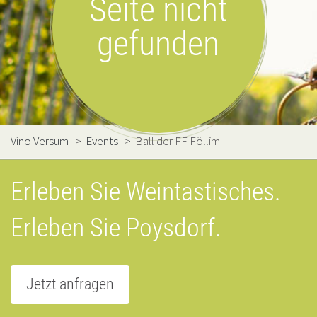
Seite nicht
gefunden
Vino Versum
>
Events
>
Ball der FF Föllim
Erleben Sie Weintastisches.
Erleben Sie Poysdorf.
Jetzt anfragen