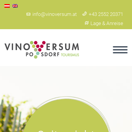
info@vinoversum.at
+43 2552 20371
Lage & Anreise