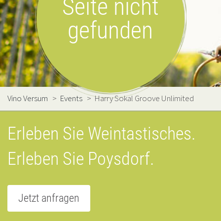
Seite nicht
gefunden
Vino Versum
>
Events
>
Harry Sokal Groove Unlimited
Erleben Sie Weintastisches.
Erleben Sie Poysdorf.
Jetzt anfragen