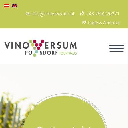
info@vinoversum.at
+43 2552 20371
Lage & Anreise