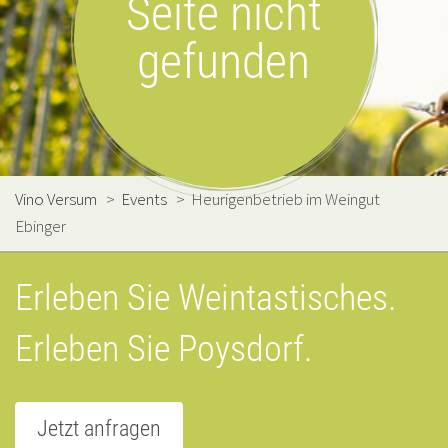
Seite nicht
gefunden
Vino Versum
>
Events
>
Heurigenbetrieb im Weingut
Ebinger
Erleben Sie Weintastisches.
Erleben Sie Poysdorf.
Jetzt anfragen