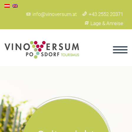
info@vinoversum.at
+43 2552 20371
Lage & Anreise