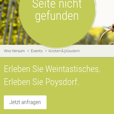
Seite nicht
gefunden
Vino Versum
>
Events
>
kosten & plaudern
Erleben Sie Weintastisches.
Erleben Sie Poysdorf.
Jetzt anfragen