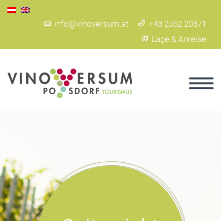
info@vinoversum.at
+43 2552 20371
Lage & Anreise