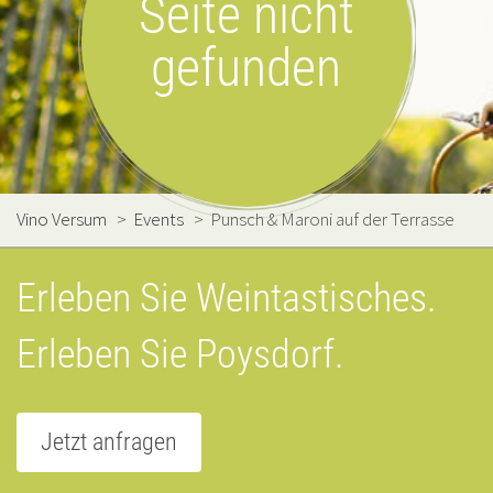
Seite nicht
gefunden
Vino Versum
>
Events
>
Punsch & Maroni auf der Terrasse
Erleben Sie Weintastisches.
Erleben Sie Poysdorf.
Jetzt anfragen