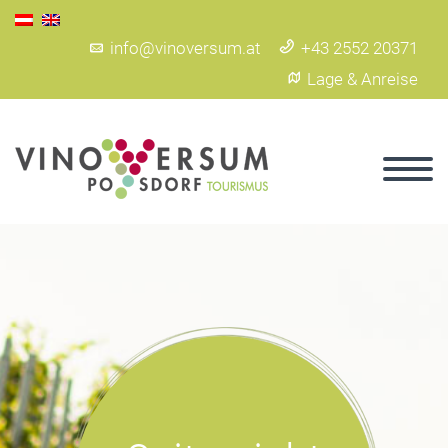
info@vinoversum.at
+43 2552 20371
Lage & Anreise