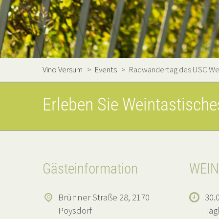
Vino Versum
>
Events
>
Radwandertag des USC We
Erleben Sie Weintastisch
Gästeinformation
WEIN
Brünner Straße 28, 2170
30.0
Poysdorf
Täg