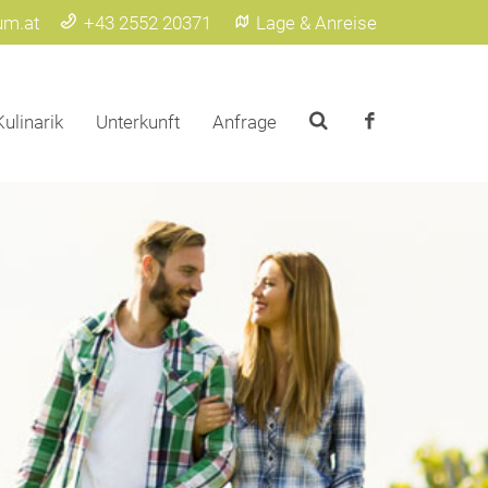
um.at
+43 2552 20371
Lage & Anreise
Kulinarik
Unterkunft
Anfrage