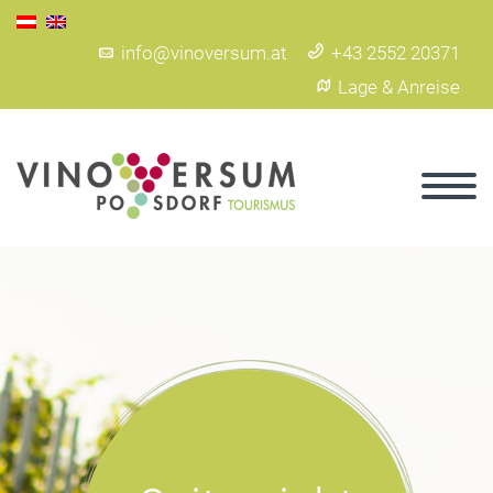
info@vinoversum.at
+43 2552 20371
Lage & Anreise