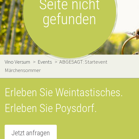
Seite nicht
gefunden
Vino Versum
>
Events
>
ABGESAGT: Startevent
Märchensommer
Erleben Sie Weintastisches.
Erleben Sie Poysdorf.
Jetzt anfragen