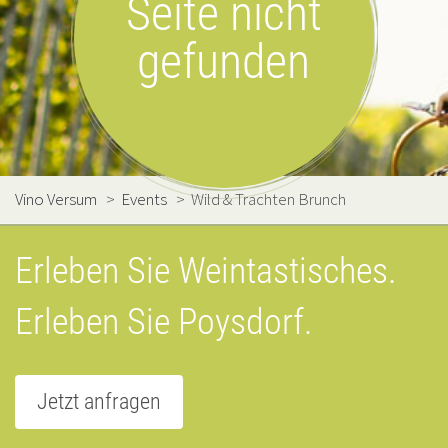
Seite nicht
gefunden
Vino Versum
>
Events
>
Wild & Trachten Brunch
Erleben Sie Weintastisches.
Erleben Sie Poysdorf.
Jetzt anfragen