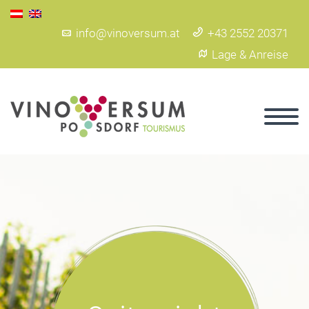
info@vinoversum.at
+43 2552 20371
Lage & Anreise