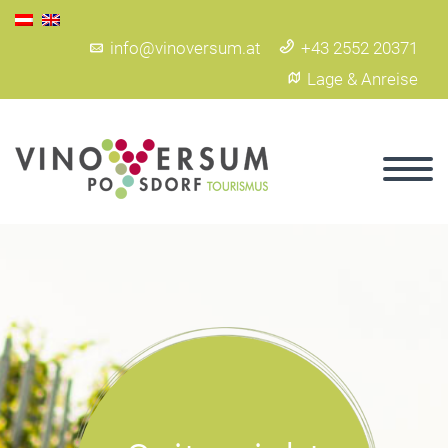
info@vinoversum.at
+43 2552 20371
Lage & Anreise