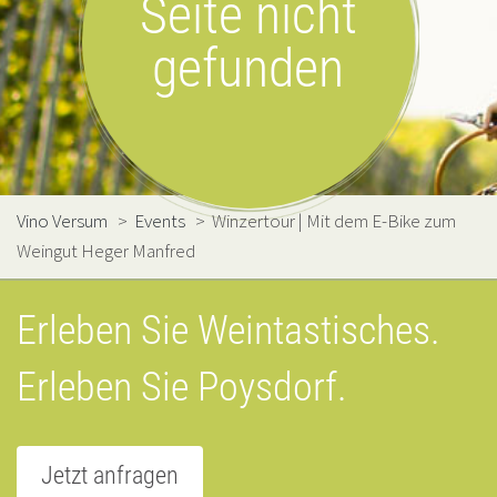
Seite nicht
gefunden
Vino Versum
>
Events
>
Winzertour | Mit dem E-Bike zum
Weingut Heger Manfred
Erleben Sie Weintastisches.
Erleben Sie Poysdorf.
Jetzt anfragen