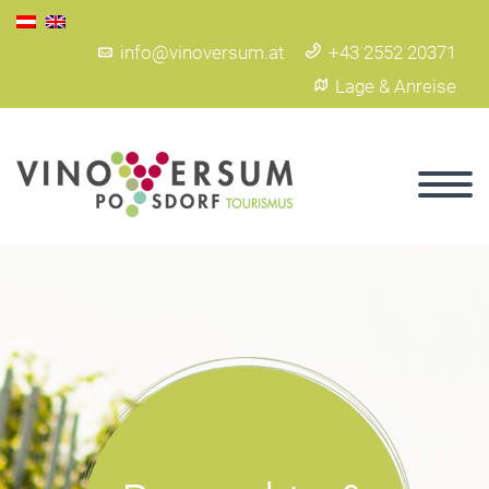
info@vinoversum.at
+43 2552 20371
Lage & Anreise