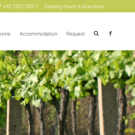
+43 2552 20371
Opening hours & directions
isine
Accommodation
Request