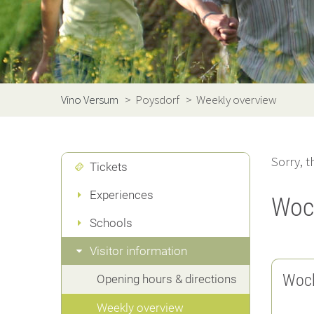
Vino Versum
>
Poysdorf
>
Weekly overview
Sorry, t
Tickets
Experiences
Woc
Schools
Visitor information
Woch
Opening hours & directions
Weekly overview