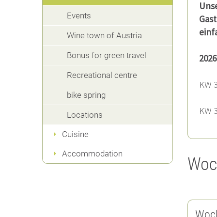
Unse
Events
Gast
einf
Wine town of Austria
Bonus for green travel
2026
Recreational centre
KW 
bike spring
KW 
Locations
Cuisine
Accommodation
Woch
Woch