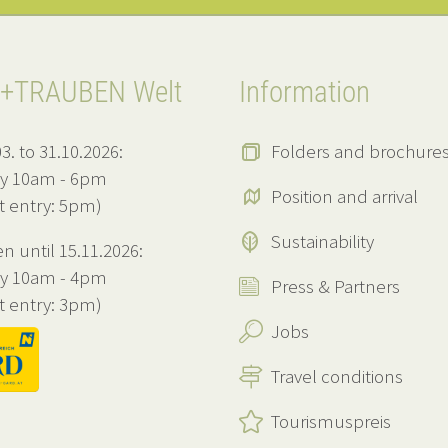
+TRAUBEN Welt
Information
3. to 31.10.2026:
Folders and brochure
ly 10am - 6pm
Position and arrival
st entry: 5pm)
Sustainability
n until 15.11.2026:
ly 10am - 4pm
Press & Partners
st entry: 3pm)
Jobs
Travel conditions
Tourismuspreis