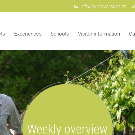
info@vinoversum.at
ets
Experiences
Schools
Visitor information
Cu
Weekly overview