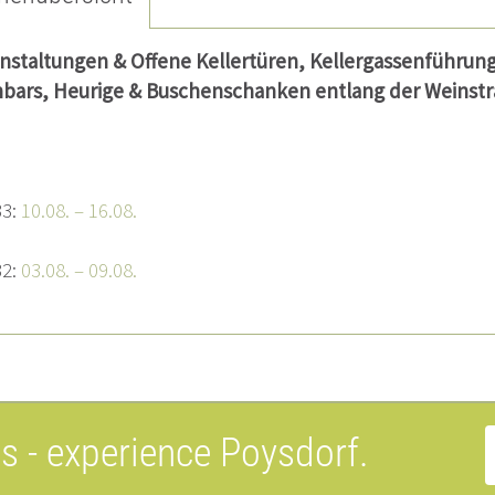
nstaltungen & Offene Kellertüren, Kellergassenführun
bars, Heurige & Buschenschanken entlang der Weinstra
33:
10.08. – 16.08.
32:
03.08. – 09.08.
es
- experience Poysdorf.