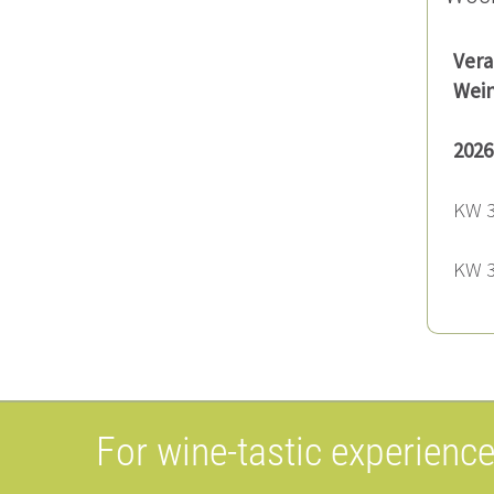
Vera
Wein
2026
KW 
KW 
For wine-tastic experienc